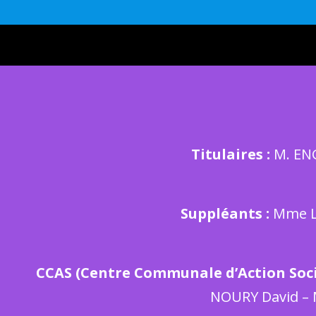
Titulaires :
M. ENG
Suppléants :
Mme L
CCAS (Centre Communale d’Action Soci
NOURY David – 