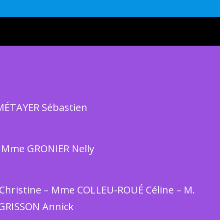
MÉTAYER Sébastien
 Mme GRONIER Nelly
Christine – Mme COLLEU-ROUÉ Céline – M.
 GRISSON Annick