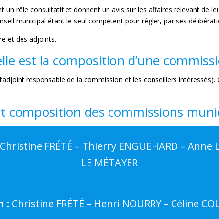
un rôle consultatif et donnent un avis sur les affaires relevant de 
nseil municipal étant le seul compétent pour régler, par ses délibérat
re et des adjoints.
lle est la composition d’une commissi
joint responsable de la commission et les conseillers intéressés).
et composition des commissions muni
Christine FRÉTÉ – Thierry ENGUEHARD – Anne L
LE MÉTAYER
 :
Christine FRÉTÉ – Henri NOURRY – Céline C