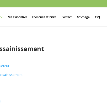
Vie associative
Economie et loisirs
Contact
Affichage
CMJ
assainissement
uêteur
’assainissement
s