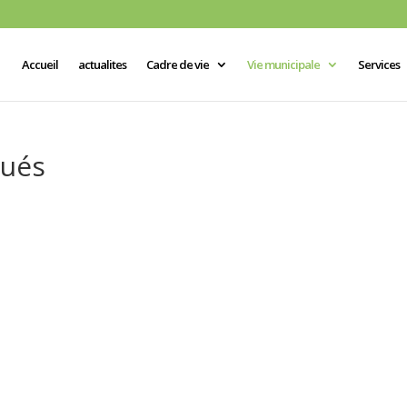
Accueil
actualites
Cadre de vie
Vie municipale
Services
gués