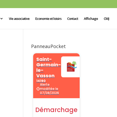
Vie associative
Economie et loisirs
Contact
Affichage
CMJ
PanneauPocket